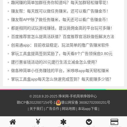
趣闲赚的简单加群任务你知道吗？每天加群轻松赚零花！
赚友帮：每天既可以做任务赚米，还可以看广告赚金币！
赚友帮APP除了做任务赚米，每天还可以看广告赚金币！
都是相同的试玩游戏赚钱，建议挑佣金高的平台玩可多赚！
百度推荐官怎么提高活跃值？百度推荐官活跃值低解决方法
创易通app：目前收益稳定、玩法简单的撸广告赚米软件
掌玩工具盒提高签到奖励了，每天看8个广告领保底0.80元
建行惠省钱活动的20元建行生活立减金怎么使用？
做各种简单小任务赚钱的平台，米哆哆app每天轻松赚米
掌玩工具盒app每天怎么快速完成签到？每天能赚多少钱？
© 2018.9.20-2025
挣米网-手机简单挣钱中心
赣ICP备2022007154号-1
赣公网安备 36082702000201号
| 关于我们
| 广告合作
| 网站地图
| 本站app下载 |