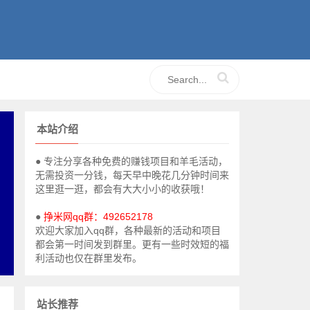
本站介绍
● 专注分享各种免费的赚钱项目和羊毛活动，
无需投资一分钱，每天早中晚花几分钟时间来
这里逛一逛，都会有大大小小的收获哦！
●
挣米网qq群：492652178
欢迎大家加入qq群，各种最新的活动和项目
都会第一时间发到群里。更有一些时效短的福
利活动也仅在群里发布。
站长推荐