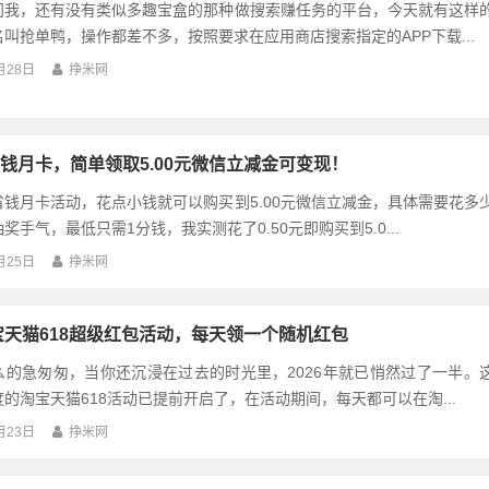
问我，还有没有类似多趣宝盒的那种做搜索赚任务的平台，今天就有这样
叫抢单鸭，操作都差不多，按照要求在应用商店搜索指定的APP下载...
月28日
挣米网
钱月卡，简单领取5.00元微信立减金可变现！
钱月卡活动，花点小钱就可以购买到5.00元微信立减金，具体需要花多
奖手气，最低只需1分钱，我实测花了0.50元即购买到5.0...
月25日
挣米网
淘宝天猫618超级红包活动，每天领一个随机红包
么的急匆匆，当你还沉浸在过去的时光里，2026年就已悄然过了一半。
的淘宝天猫618活动已提前开启了，在活动期间，每天都可以在淘...
月23日
挣米网