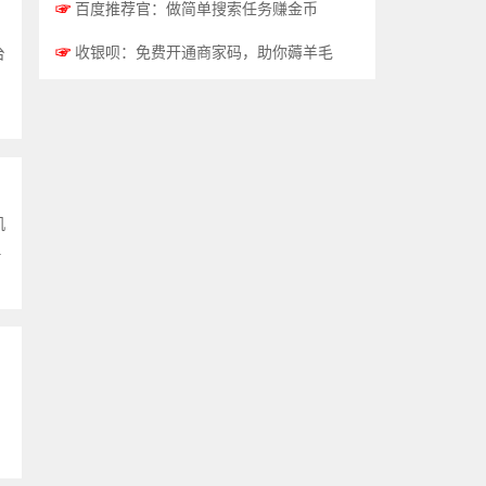
☞
百度推荐官：做简单搜索任务赚金币
☞
收银呗：免费开通商家码，助你薅羊毛
台
机
.
，