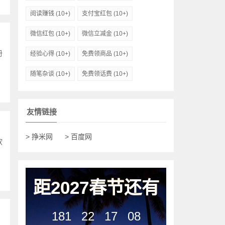
阅读赚钱
(10+)
支付宝红包
(10+)
微信红包
(10+)
微信立减金
(10+)
册
经验心得
(10+)
免费领商品
(10+)
随笔杂谈
(10+)
免费领话费
(10+)
友情链接
> 挣米网
> 百度网
软
距2027春节还有
181
22
17
07