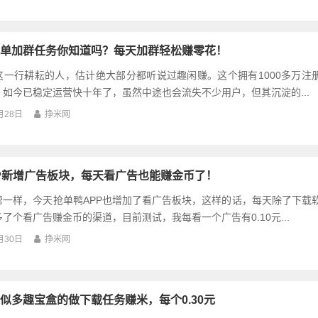
单加群任务你知道吗？每天加群轻松赚零花！
这一行耕耘的人，估计绝大部分都听说过趣闲赚。这个拥有1000多万注
如今已稳定运营快十年了，虽然中途也会流失不少用户，但其沉淀的...
月28日
挣米网
P新增广告板块，每天看广告也能赚金币了！
帮一样，今天抢单鸭APP也增加了看广告板块，这样的话，每天除了下载
了个看广告赚金币的渠道，目前测试，我每看一个广告有0.10元...
月30日
挣米网
似多趣宝盒的做下载任务赚米，每个0.30元