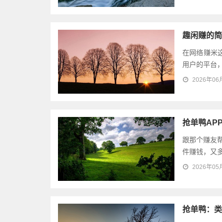
趣闲赚的简
在网络赚米
用户的平台，
2026年06
抢单鸭AP
跟那个赚友
件赚钱，又多
2026年05
抢单鸭：类