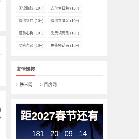
单
阅读赚钱
(10+)
支付宝红包
(10+)
微信红包
(10+)
微信立减金
(10+)
经验心得
(10+)
免费领商品
(10+)
随笔杂谈
(10+)
免费领话费
(10+)
个
友情链接
> 挣米网
> 百度网
赚
距2027春节还有
要
181
20
09
14