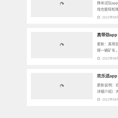
挣米试玩a
挣米试玩a
戏也能轻松赚
2022年09
真带劲ap
更新：真带劲
得一辆矿车，
2022年08
欢乐送ap
更新说明：欢
详细介绍）大
2022年08