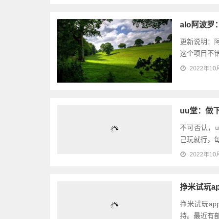
alo阿波
更新说明：阿
这个项目不错
2022年10
uu堂：做
不可否认，
己玩就行，每
2022年10
挣米试玩a
挣米试玩a