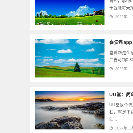
曾经，那种0
干就能每天撸
2022年11
喜爱帮app
喜爱帮是个
广告可领0.
2022年11
UU堂：简
UU堂是个
钱，就是下
注...
2022年11