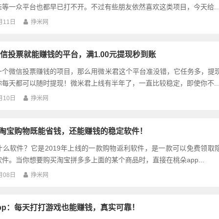
平台：微信挂机项目，全自动挂机解放双手！
机赚钱的项目，由于各种原因已经消失很长时间了，之前比较火的号外、
等一众平台也都早已打不开。不过有些朋友依然喜欢这类项目，今天给..
月11日
挣米网
信投票就能赚钱的平台，满1.00元提现秒到账
一个微信投票赚钱的项目，那么用微米君这个平台准没错，它任务多，提
每天都可以随时提现！微米君上线有半年了，一直比较稳定，即使你不..
月10日
挣米网
：淘宝购物既能省钱，还能赚钱的稳定软件！
什么软件？它是2019年上线的一款购物返利软件，是一款可以免费领取
件。当你想要购买淘宝拼多多上面的某个商品时，直接在桃朵app...
月08日
挣米网