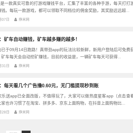
pp：每天打打游戏也能赚钱，真实可靠！
pp是一款真实可靠的打游戏赚钱平台，汇集了丰富的各种手游，每天打打
钱。每玩一款游戏，都可以领取不同档位的佣金奖励，其奖励远远超...
月07日
挣米网
p：矿车自动赚钱，矿车越多赚的越多！
已于09月14日跑路！真带劲app的玩法比较新鲜，新用户登陆后可免费
矿车每天会自动挖矿赚钱，目前的收益是，一辆矿车每天可获得...
月31日
挣米网
p：每天看几个广告撸0.60元，无门槛提现秒到账
乐送app已全面改版，不值得玩了，大家可以做热度星客app（点击查
家也许习惯了在淘宝、拼多多、京东上面购物，在抖音上面购物比...
月28日
挣米网