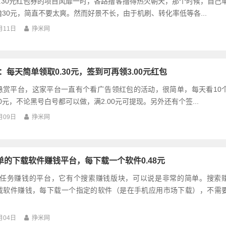
.30元红包券的项目风靡一时，各路撸客撸得热火朝天，那个时候，自己
30元，简直不要太爽。然而好景不长，由于机刷、转化率低等各...
月11日
挣米网
：每天简单领取0.30元，签到可再领3.00元红包
悬赏平台，这家平台一直有个看广告领红包的活动，很简单，每天看10
30元，不论黑号白号都可以做，满2.00元可提现。另外还有个签...
月09日
挣米网
单的下载软件赚钱平台，每下载一个软件0.48元
做任务赚钱的平台，它有个搜索赚钱版块，可以说是非常的简单。搜索
载软件赚钱，每下载一个指定的软件（是在手机应用市场下载），不需
月04日
挣米网