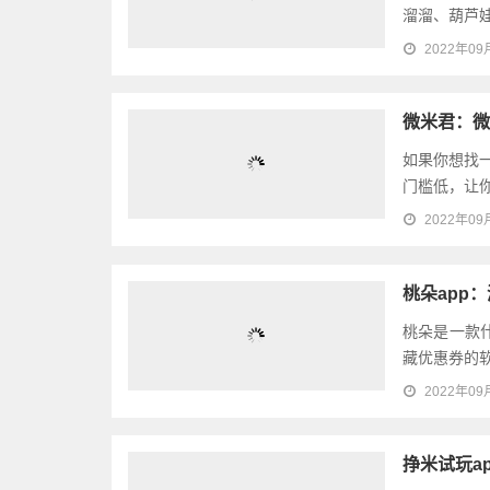
零花钱托管
微信托管挂
溜溜、葫芦娃
2022年09
微米君：微
如果你想找
门槛低，让你
2022年09
桃朵app
桃朵是一款
藏优惠券的软
2022年09