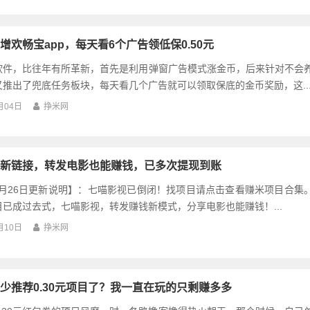
增欢畅宝app，每天看6个广告领低保0.50元
软件，比往年有所革新，首先是利用弹窗广告模式涨金币，后来针对不会
推出了兜底任务板块，每天看几个广告就可以领取保底的金币奖励，这..
月04日
挣米网
新链接，转发电影也能赚钱，已多次提现到账
01月26日更新说明】：七喵影视已倒闭！找项目请点击查看赚米项目合集
已成过去式，七喵影视，转发赚钱新模式，分享电影也能赚钱！...
月10日
挣米网
少推荐0.30元项目了？我一直在玩的只剩赚多多